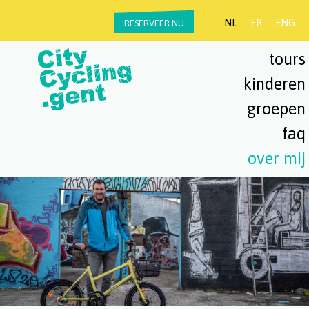
NL
FR
ENG
RESERVEER NU
tours
kinderen
groepen
faq
over mij